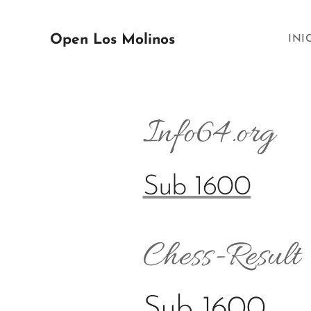
Open Los Molinos
INI
Info64.
Sub 1600
Chess-Result
Sub 1600